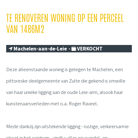
TE RENOVEREN WONING OP EEN PERCEEL
VAN 1486M2
Machelen-aan-de-Leie -
VERKOCHT
Deze alleenstaande woning is gelegen te Machelen, een
pittoreske deelgemeente van Zulte die gekend is omwille
van haar unieke ligging aan de oude Leie-arm, alsook haar
kunstenaarsverleden met o.a. Roger Raveel.
Mede dankzij zijn uitstekende ligging - rustige, verkeersarme
straat in het centrum - vindt u alles op wandel- en