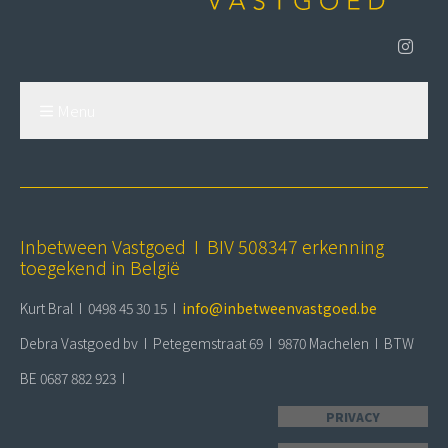
Menu
Inbetween Vastgoed I BIV 508347 erkenning
toegekend in België
Kurt Bral I 0498 45 30 15 I
info@inbetweenvastgoed.be
Debra Vastgoed bv I Petegemstraat 69 I 9870 Machelen I BTW
BE 0687 882 923 I
PRIVACY