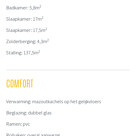
2
Badkamer: 5,8m
2
Slaapkamer: 17m
2
Slaapkamer: 17,5m
2
Zolderberging: 4,3m
2
Stalling: 137,5m
COMFORT
Verwarming: mazoutkachels op het gelijkvloers
Beglazing: dubbel glas
Ramen: pvc
Rolluiken: overal aanwezig