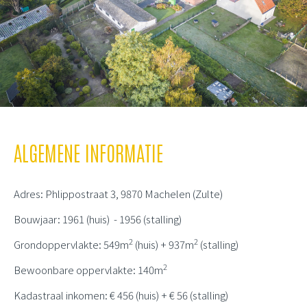
ALGEMENE INFORMATIE
Adres: Phlippostraat 3, 9870 Machelen (Zulte)
Bouwjaar: 1961 (huis) - 1956 (stalling)
2
2
Grondoppervlakte: 549m
(huis) + 937m
(stalling)
2
Bewoonbare oppervlakte: 140m
Kadastraal inkomen: € 456 (huis) + € 56 (stalling)