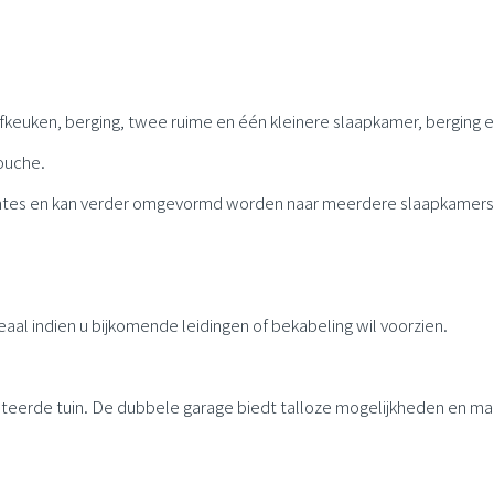
fkeuken, berging, twee ruime en één kleinere slaapkamer, berging 
ouche.
uimtes en kan verder omgevormd worden naar meerdere slaapkamers
eaal indien u bijkomende leidingen of bekabeling wil voorzien.
iënteerde tuin. De dubbele garage biedt talloze mogelijkheden en ma