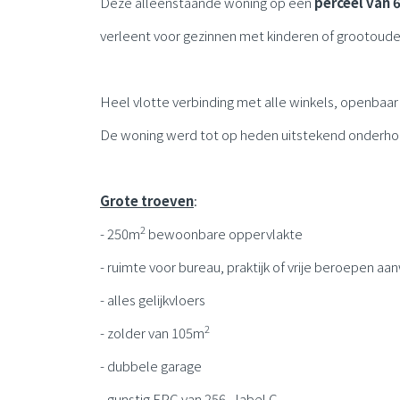
Deze alleenstaande woning op een
perceel van
verleent voor gezinnen met kinderen of grootouder
Heel vlotte verbinding met alle winkels, openbaa
De woning werd tot op heden uitstekend onderho
Grote troeven
:
2
- 250m
bewoonbare oppervlakte
- ruimte voor bureau, praktijk of vrije beroepen aa
- alles gelijkvloers
2
- zolder van 105m
- dubbele garage
- gunstig EPC van 256 - label C