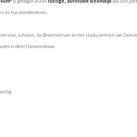
 648m
is gelegen in een
rustige, autoluwe woonwijk
die zich per
s en hun kleinkinderen.
r vervoer, scholen, de Brielmeersen en het stadscentrum van Deinze
uden is direct bewoonbaar.
nwezig