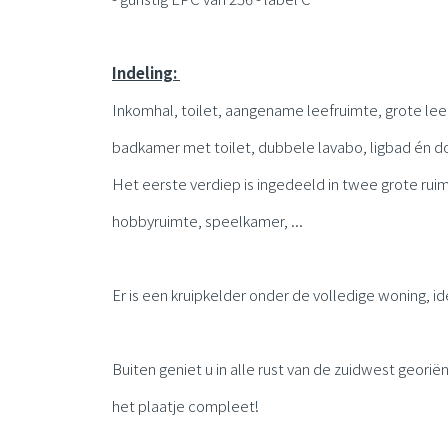
Indeling:
Inkomhal, toilet, aangename leefruimte, grote lee
badkamer met toilet, dubbele lavabo, ligbad én d
Het eerste verdiep is ingedeeld in twee grote r
hobbyruimte, speelkamer, ...
Er is een kruipkelder onder de volledige woning, id
Buiten geniet u in alle rust van de zuidwest geor
het plaatje compleet!