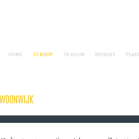
HOME
TE KOOP
TE HUUR
REVIEWS
PLAA
E WOONWIJK
2