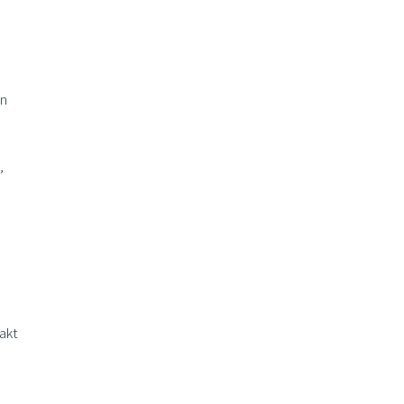
en
,
akt