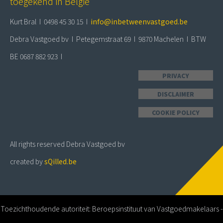
toegekend in België
Kurt Bral I 0498 45 30 15 I
info@inbetweenvastgoed.be
Debra Vastgoed bv I Petegemstraat 69 I 9870 Machelen I BTW
BE 0687 882 923 I
PRIVACY
DISCLAIMER
COOKIE POLICY
All rights reserved Debra Vastgoed bv
created by
sQilled.be
Toezichthoudende autoriteit: Beroepsinstituut van Vastgoedmakelaars -