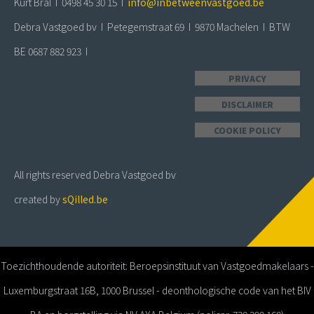
Kurt Bral I 0498 45 30 15 I
info@inbetweenvastgoed.be
Debra Vastgoed bv I Petegemstraat 69 I 9870 Machelen I BTW
BE 0687 882 923 I
PRIVACY
DISCLAIMER
COOKIE POLICY
All rights reserved Debra Vastgoed bv
created by
sQilled.be
Toezichthoudende autoriteit: Beroepsinstituut van Vastgoedmakelaars -
Luxemburgstraat 16B, 1000 Brussel - deonthologische code van het BIV