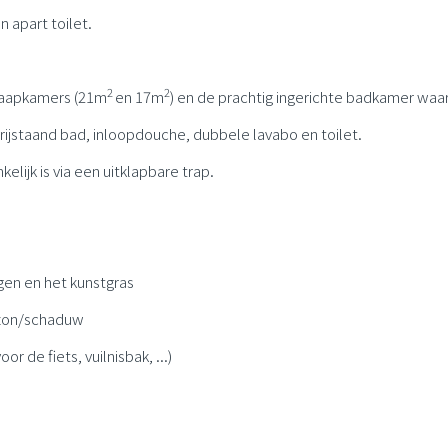
 apart toilet.
2
2
slaapkamers (21m
en 17m
) en de prachtig ingerichte badkamer waar
rijstaand bad, inloopdouche, dubbele lavabo en toilet.
elijk is via een uitklapbare trap.
ngen en het kunstgras
e zon/schaduw
r de fiets, vuilnisbak, ...)