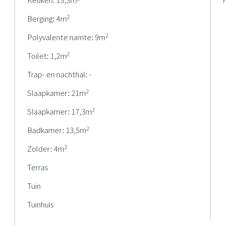
2
Berging: 4m
2
Polyvalente ruimte: 9m
2
Toilet: 1,2m
Trap- en nachthal: -
2
Slaapkamer: 21m
2
Slaapkamer: 17,3m
2
Badkamer: 13,5m
2
Zolder: 4m
Terras
Tuin
Tuinhuis