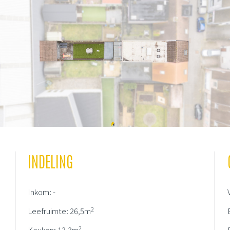
INDELING
Inkom: -
2
Leefruimte: 26,5m
2
Keuken: 13,3m