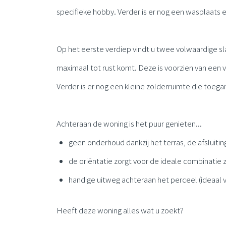
specifieke hobby. Verder is er nog een wasplaats en
Op het eerste verdiep vindt u twee volwaardige 
maximaal tot rust komt. Deze is voorzien van een v
Verder is er nog een kleine zolderruimte die toegank
Achteraan de woning is het puur genieten...
geen onderhoud dankzij het terras, de afsluiti
de oriëntatie zorgt voor de ideale combinati
handige uitweg achteraan het perceel (ideaal voo
Heeft deze woning alles wat u zoekt?