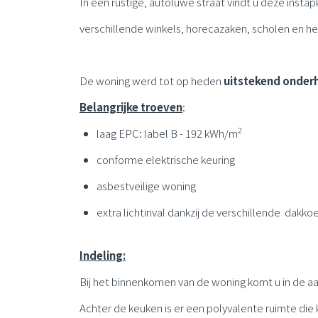
In een rustige, autoluwe straat vindt u deze insta
verschillende winkels, horecazaken, scholen en he
De woning werd tot op heden
uitstekend onde
Belangrijke troeven
:
2
laag EPC: label B - 192 kWh/m
conforme elektrische keuring
asbestveilige woning
extra lichtinval dankzij de verschillende dakko
Indeling:
Bij het binnenkomen van de woning komt u in de aa
Achter de keuken is er een polyvalente ruimte die