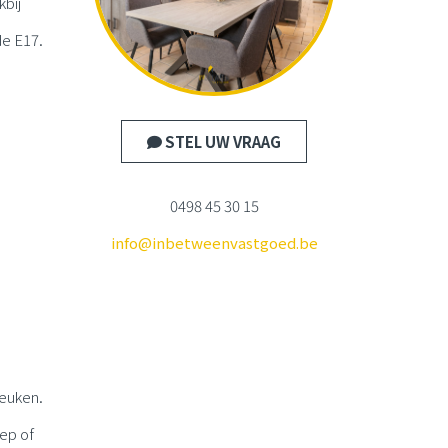
kbij
de E17.
STEL UW VRAAG
0498 45 30 15
info@inbetweenvastgoed.be
keuken.
ep of