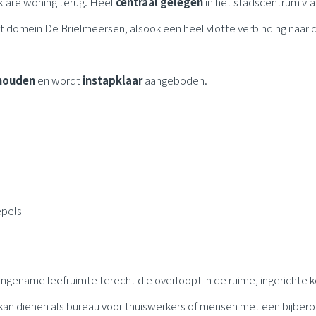
pklare woning terug. Heel
centraal
gelegen
in het stadscentrum vla
t domein De Brielmeersen, alsook een heel vlotte verbinding naar 
rhouden
en wordt
instapklaar
aangeboden.
epels
ngename leefruimte terecht die overloopt in de ruime, ingerichte 
 kan dienen als bureau voor thuiswerkers of mensen met een bijbero