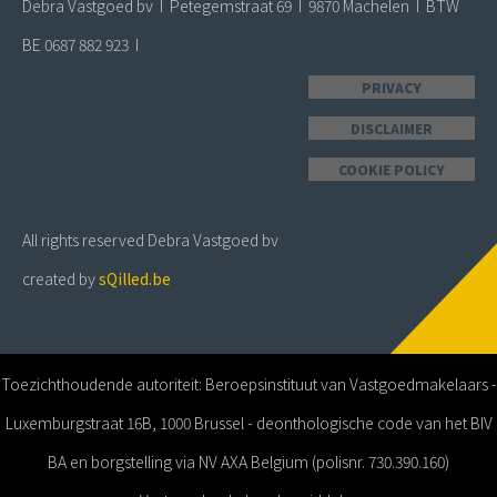
Debra Vastgoed bv I Petegemstraat 69 I 9870 Machelen I BTW
BE 0687 882 923 I
PRIVACY
DISCLAIMER
COOKIE POLICY
All rights reserved Debra Vastgoed bv
created by
sQilled.be
Toezichthoudende autoriteit: Beroepsinstituut van Vastgoedmakelaars -
Luxemburgstraat 16B, 1000 Brussel - deonthologische code van het BIV
BA en borgstelling via NV AXA Belgium (polisnr. 730.390.160)