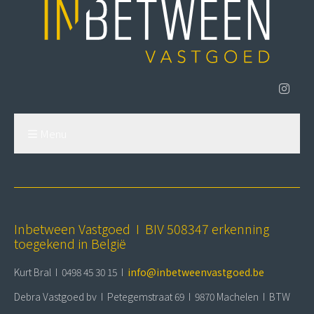
Menu
Inbetween Vastgoed I BIV 508347 erkenning
toegekend in België
Kurt Bral I 0498 45 30 15 I
info@inbetweenvastgoed.be
Debra Vastgoed bv I Petegemstraat 69 I 9870 Machelen I BTW