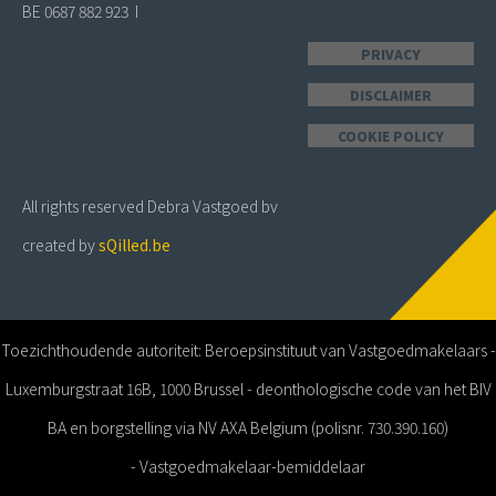
BE 0687 882 923 I
PRIVACY
DISCLAIMER
COOKIE POLICY
All rights reserved Debra Vastgoed bv
created by
sQilled.be
Toezichthoudende autoriteit: Beroepsinstituut van Vastgoedmakelaars -
Luxemburgstraat 16B, 1000 Brussel - deonthologische code van het BIV
BA en borgstelling via NV AXA Belgium (polisnr. 730.390.160)
- Vastgoedmakelaar-bemiddelaar