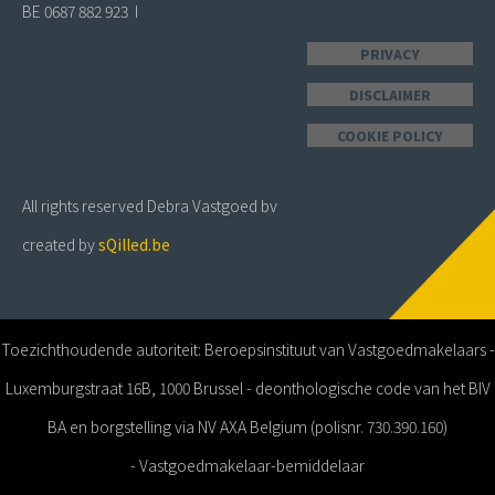
BE 0687 882 923 I
PRIVACY
DISCLAIMER
COOKIE POLICY
All rights reserved Debra Vastgoed bv
created by
sQilled.be
Toezichthoudende autoriteit: Beroepsinstituut van Vastgoedmakelaars -
Luxemburgstraat 16B, 1000 Brussel - deonthologische code van het BIV
BA en borgstelling via NV AXA Belgium (polisnr. 730.390.160)
- Vastgoedmakelaar-bemiddelaar