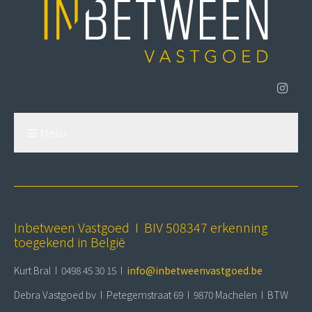
Menu
Inbetween Vastgoed I BIV 508347 erkenning
toegekend in België
Kurt Bral I 0498 45 30 15 I
info@inbetweenvastgoed.be
Debra Vastgoed bv I Petegemstraat 69 I 9870 Machelen I BTW