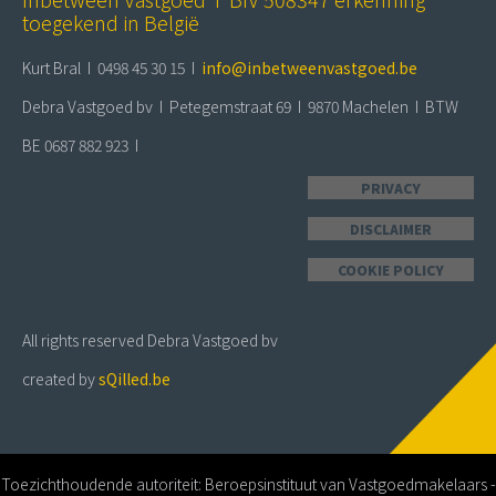
toegekend in België
Kurt Bral I 0498 45 30 15 I
info@inbetweenvastgoed.be
Debra Vastgoed bv I Petegemstraat 69 I 9870 Machelen I BTW
BE 0687 882 923 I
PRIVACY
DISCLAIMER
COOKIE POLICY
All rights reserved Debra Vastgoed bv
created by
sQilled.be
Toezichthoudende autoriteit: Beroepsinstituut van Vastgoedmakelaars -