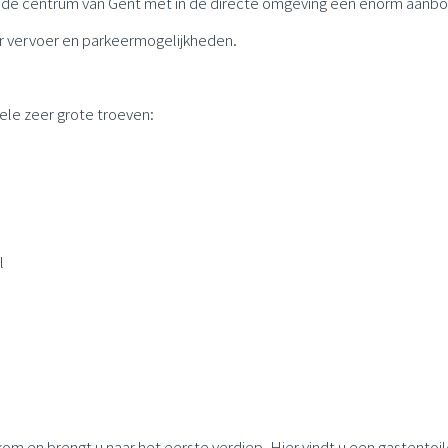
isende centrum van Gent met in de directe omgeving een enorm aanb
r vervoer en parkeermogelijkheden.
kele zeer grote troeven:
al
kom en brengt u naar het eerste verdiep. Hier vindt u een gastentoil