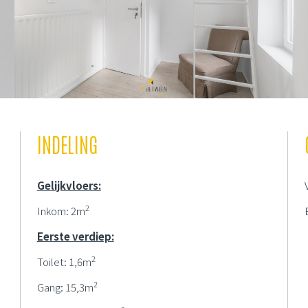
INDELING
Gelijkvloers:
2
Inkom: 2m
Eerste verdiep:
2
Toilet: 1,6m
2
Gang: 15,3m