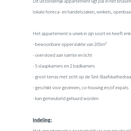
Dit uitzonderlijk appartement ligt pal in het bru
lokale horeca- en handelszaken, winkels, openbaa
Het appartement is uniek in zijn soort en heeft en
2
- bewoonbare oppervlakte van 205m
- overvloed aan ruimte en licht
- 5 slaapkamers en 2 badkamers
- groot terras met zicht op de Sint-Baafskathedra
- geschikt voor gezinnen, co-housing en/of expats
- kan gemeubeld gehuurd worden
Indeling:
Het appartement is toegankelijk via een private in