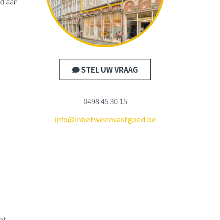
od aan
STEL UW VRAAG
0498 45 30 15
info@inbetweenvastgoed.be
et,