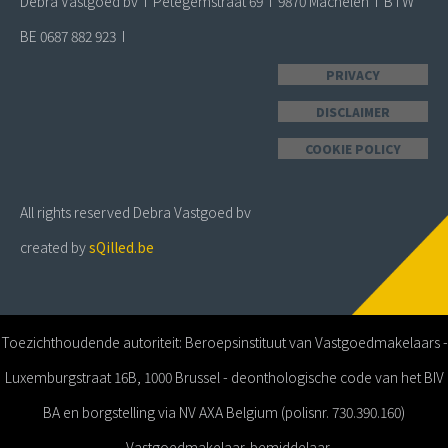
Debra Vastgoed bv I Petegemstraat 69 I 9870 Machelen I BTW
BE 0687 882 923 I
PRIVACY
DISCLAIMER
COOKIE POLICY
All rights reserved Debra Vastgoed bv
created by
sQilled.be
Toezichthoudende autoriteit: Beroepsinstituut van Vastgoedmakelaars -
Luxemburgstraat 16B, 1000 Brussel - deonthologische code van het BIV
BA en borgstelling via NV AXA Belgium (polisnr. 730.390.160)
- Vastgoedmakelaar-bemiddelaar